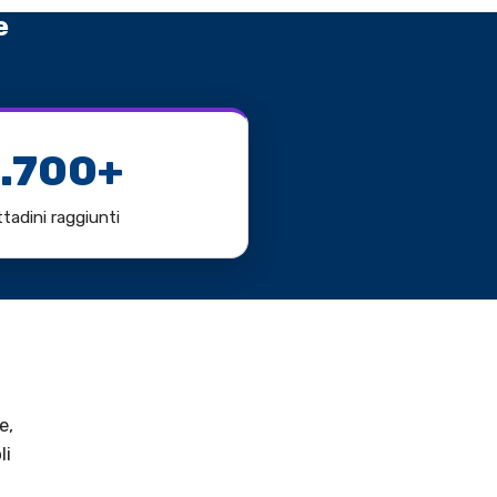
e
1.700+
ttadini raggiunti
e,
li