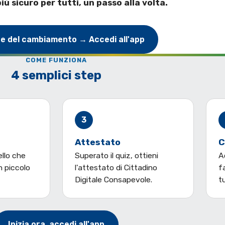
più sicuro per tutti, un passo alla volta.
te del cambiamento → Accedi all'app
COME FUNZIONA
4 semplici step
3
Attestato
C
ello che
Superato il quiz, ottieni
A
n piccolo
l'attestato di Cittadino
f
Digitale Consapevole.
tu
Inizia ora, accedi all'app