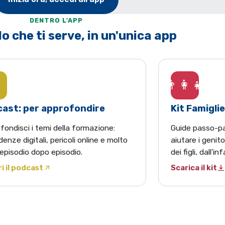
DENTRO L'APP
o che ti serve, in un'unica app
👨‍👩‍👧
ast: per approfondire
Kit Famiglie
fondisci i temi della formazione:
Guide passo-pa
enze digitali, pericoli online e molto
aiutare i genito
 episodio dopo episodio.
dei figli, dall'i
i il podcast
Scarica il kit
 Spotify in una nuova scheda)