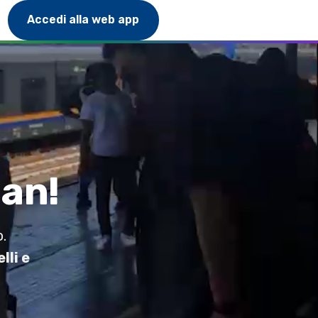
Accedi alla web app
man!
o.
lli e