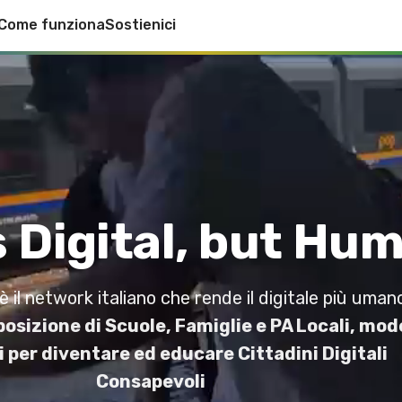
Come funziona
Sostienici
 Digital, but Hu
il network italiano che rende il digitale più uman
osizione di Scuole, Famiglie e PA Locali, mode
 per diventare ed educare Cittadini Digitali
Consapevoli