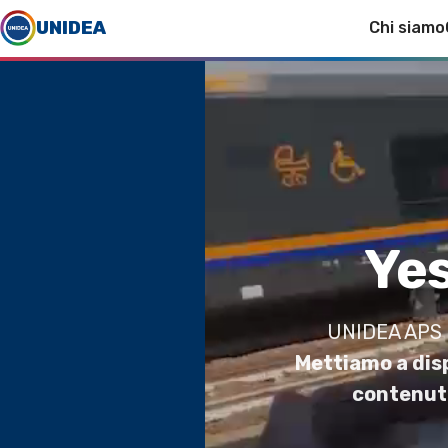
UNIDEA
Chi siamo
Yes
UNIDEA APS è 
Mettiamo a disp
contenuti