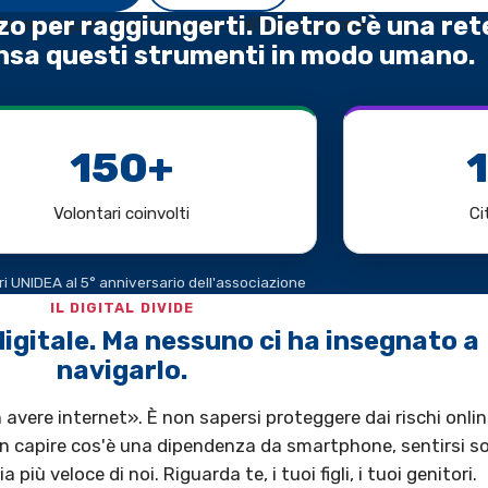
zo per raggiungerti. Dietro c'è una ret
nsa questi strumenti in modo umano.
150+
Volontari coinvolti
Ci
ri UNIDEA al 5° anniversario dell'associazione
IL DIGITAL DIVIDE
digitale. Ma nessuno ci ha insegnato a
navigarlo.
n avere internet». È non sapersi proteggere dai rischi onlin
n capire cos'è una dipendenza da smartphone, sentirsi so
ù veloce di noi. Riguarda te, i tuoi figli, i tuoi genitori.