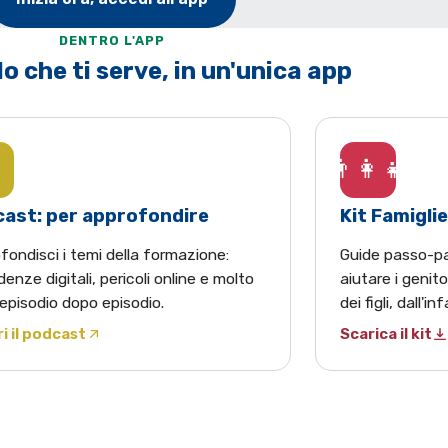
DENTRO L'APP
o che ti serve, in un'unica app
👨‍👩‍👧
ast: per approfondire
Kit Famiglie
fondisci i temi della formazione:
Guide passo-pa
enze digitali, pericoli online e molto
aiutare i genito
 episodio dopo episodio.
dei figli, dall'i
i il podcast
Scarica il kit
 Spotify in una nuova scheda)