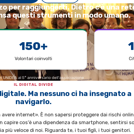
zo per raggiungerti. Dietro c'è una ret
nsa questi strumenti in modo umano.
150+
Volontari coinvolti
Ci
ri UNIDEA al 5° anniversario dell'associazione
IL DIGITAL DIVIDE
digitale. Ma nessuno ci ha insegnato a
navigarlo.
n avere internet». È non sapersi proteggere dai rischi onlin
n capire cos'è una dipendenza da smartphone, sentirsi so
ù veloce di noi. Riguarda te, i tuoi figli, i tuoi genitori.