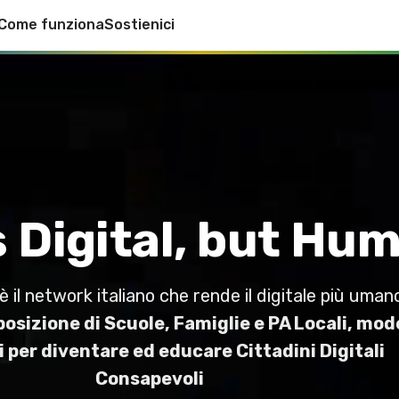
Come funziona
Sostienici
 Digital, but Hu
il network italiano che rende il digitale più uman
osizione di Scuole, Famiglie e PA Locali, mode
 per diventare ed educare Cittadini Digitali
Consapevoli