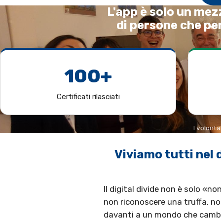
L'app è solo un mez
di persone che pe
100+
Certificati rilasciati
I volonta
Viviamo tutti nel 
Il digital divide non è solo «no
non riconoscere una truffa, no
davanti a un mondo che cambia pi