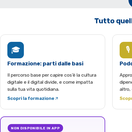
Tutto quell
🎓
🎙️
Formazione: parti dalle basi
Podc
Il percorso base per capire cos'è la cultura
Appro
digitale e il digital divide, e come impatta
dipend
sulla tua vita quotidiana.
altro,
Scopri la formazione
Scopr
(apre YouTube in una nuova scheda)
(apre
NON DISPONIBILE IN APP