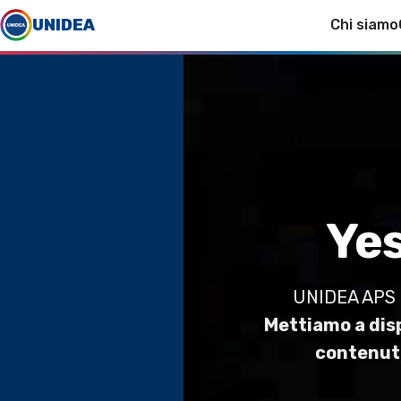
UNIDEA
Chi siamo
Yes
UNIDEA APS è 
Mettiamo a disp
contenuti