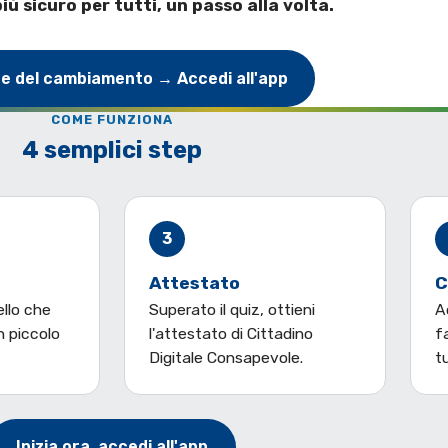
più sicuro per tutti, un passo alla volta.
te del cambiamento → Accedi all'app
COME FUNZIONA
4 semplici step
3
Attestato
C
ello che
Superato il quiz, ottieni
A
n piccolo
l'attestato di Cittadino
f
Digitale Consapevole.
tu
Inizia ora, accedi all'app