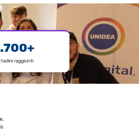
e
1.700+
ttadini raggiunti
e,
li