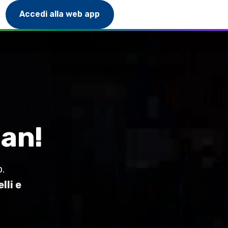
Accedi alla web app
man!
o.
lli e